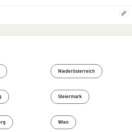
Niederösterreich
g
Steiermark
erg
Wien