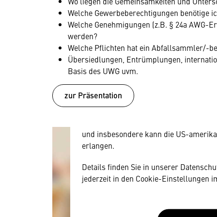
Wo liegen die Gemeinsamkeiten und Unters
Welche Gewerbeberechtigungen benötige ich
Welche Genehmigungen (z.B. § 24a AWG-Erl
werden?
Welche Pflichten hat ein Abfallsammler/-b
Übersiedlungen, Entrümplungen, internatio
Wir benötigen Ihre Zustim
Basis des UWG uvm.
Hier würden wir Ihnen gerne einen exte
zur Präsentation
allerdings Ihre Zustimmung, da Ihr Br
Geräten und Nutzerverhalten mitunter 
Diese Daten unterliegen keinem dem 
und insbesondere kann die US-amerika
erlangen.
Details finden Sie in unserer Datensch
jederzeit in den Cookie-Einstellungen 