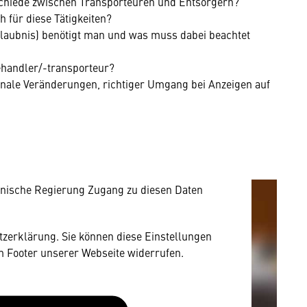
chiede zwischen Transporteuren und Entsorgern?
 für diese Tätigkeiten?
aubnis) benötigt man und was muss dabei beachtet
ehandler/-transporteur?
nale Veränderungen, richtiger Umgang bei Anzeigen auf
mung
rnen Inhalt anzeigen. Dafür benötigen wir
owser personenbezogene technische Daten zu
mit US-amerikanischen Anbietern austauscht.
EU-Datenschutzrecht angemessenen Schutzniveau
nische Regierung Zugang zu diesen Daten
utzerklärung. Sie können diese Einstellungen
im Footer unserer Webseite widerrufen.