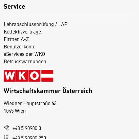
Service
Lehrabschlussprüfung / LAP
Kollektivverträge
Firmen A-Z
Benutzerkonto
eServices der WKO
Betrugswarnungen
Wirtschaftskammer Österreich
Wiedner Hauptstraße 63
D
1045 Wien
i
e
+43 5 90900 0
s
e
+43 5 90900 250