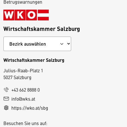
Betrugswarnungen
Wirtschaftskammer Salzburg
Wirtschaftskammer Salzburg
Julius-Raab-Platz 1
5027 Salzburg
D
+43 662 8888 0
i
info@wks.at
e
https://wko.at/sbg
s
e
Besuchen Sie uns auf:
S