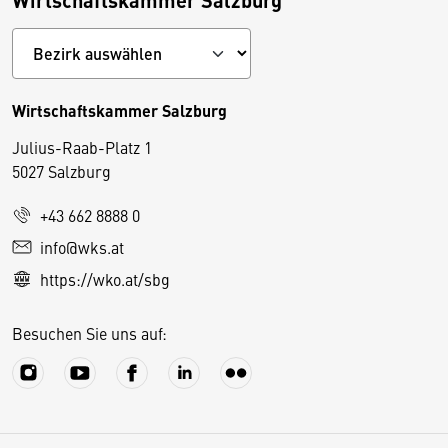
Wirtschaftskammer Salzburg
Julius-Raab-Platz 1
5027 Salzburg
D
+43 662 8888 0
i
info@wks.at
e
https://wko.at/sbg
s
e
Besuchen Sie uns auf:
S
e
it
e
v