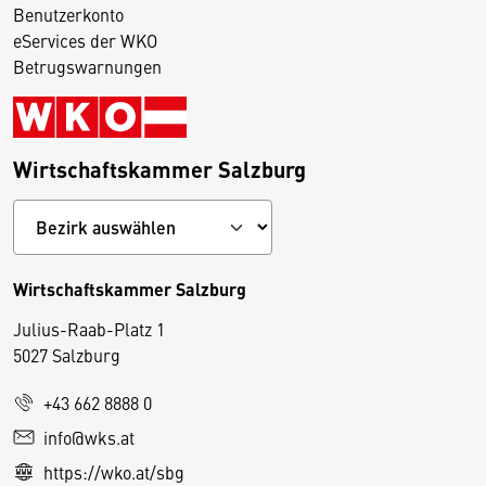
Benutzerkonto
eServices der WKO
Betrugswarnungen
Wirtschaftskammer Salzburg
Wirtschaftskammer Salzburg
Julius-Raab-Platz 1
5027 Salzburg
D
+43 662 8888 0
i
info@wks.at
e
https://wko.at/sbg
s