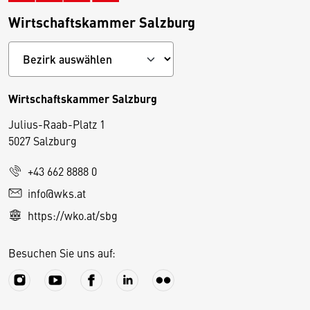
Wirtschaftskammer Salzburg
Wirtschaftskammer Salzburg
Julius-Raab-Platz 1
5027 Salzburg
D
+43 662 8888 0
i
info@wks.at
e
https://wko.at/sbg
s
e
Besuchen Sie uns auf:
S
e
it