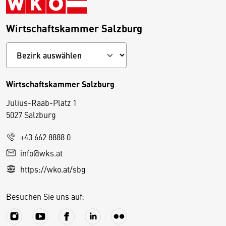
Wirtschaftskammer Salzburg
Wirtschaftskammer Salzburg
Julius-Raab-Platz 1
5027 Salzburg
D
+43 662 8888 0
i
info@wks.at
e
https://wko.at/sbg
s
e
Besuchen Sie uns auf:
S
e