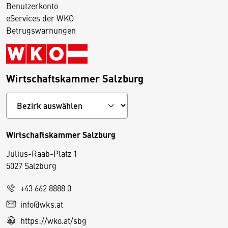
Benutzerkonto
eServices der WKO
Betrugswarnungen
Wirtschaftskammer Salzburg
Wirtschaftskammer Salzburg
Julius-Raab-Platz 1
5027 Salzburg
D
+43 662 8888 0
i
info@wks.at
e
https://wko.at/sbg
s