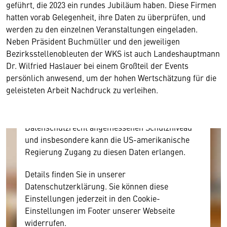
geführt, die 2023 ein rundes Jubiläum haben. Diese Firmen
hatten vorab Gelegenheit, ihre Daten zu überprüfen, und
Wir benötigen Ihre Zustimmung
werden zu den einzelnen Veranstaltungen eingeladen.
Neben Präsident Buchmüller und den jeweiligen
Hier würden wir Ihnen gerne einen externen
Bezirksstellenobleuten der WKS ist auch Landeshauptmann
Inhalt anzeigen. Dafür benötigen wir allerdings
Dr. Wilfried Haslauer bei einem Großteil der Events
Ihre Zustimmung, da Ihr Browser
persönlich anwesend, um der hohen Wertschätzung für die
personenbezogene technische Daten zu Geräten
geleisteten Arbeit Nachdruck zu verleihen.
und Nutzerverhalten mitunter mit US-
amerikanischen Anbietern austauscht.
Diese Daten unterliegen keinem dem EU-
Datenschutzrecht angemessenen Schutzniveau
und insbesondere kann die US-amerikanische
Regierung Zugang zu diesen Daten erlangen.
Details finden Sie in unserer
Datenschutzerklärung. Sie können diese
Einstellungen jederzeit in den Cookie-
Einstellungen im Footer unserer Webseite
widerrufen.