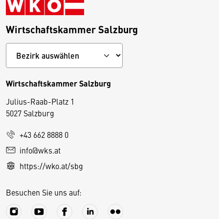
Wirtschaftskammer Salzburg
Wirtschaftskammer Salzburg
Julius-Raab-Platz 1
5027 Salzburg
D
+43 662 8888 0
i
info@wks.at
e
https://wko.at/sbg
s
e
Besuchen Sie uns auf:
S
e