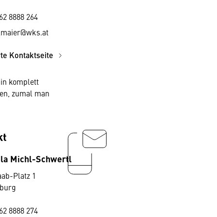
62 8888 264
flmaier@wks.at
rte Kontaktseite
in komplett
nen, zumal man
kt
ula Michl-Schwertl
aab-Platz 1
zburg
62 8888 274