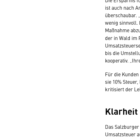
Die Ersparnis 
ist auch nach A
überschaubar. „
wenig sinnvoll. 
Maßnahme abzuw
der in Wald im 
Umsatzsteuersen
bis die Umstell
kooperativ. „Ihr
Für die Kunden 
sie 10% Steuer,
kritisiert der L
Klarheit
Das Salzburger
Umsatzsteuer au