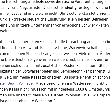
che Berechnungsmethode sowie die rasche Veröffentlichung ein
ositiv- und Negativliste‘. Diese soll eindeutig festlegen, welche
ng erfasst sind und welche nicht. Ohne solche Klarstellungen li
ür die korrekte steuerliche Einstufung allein bei den Betrieben
eine und mittlere Unternehmen vor erhebliche Schwierigkeiten s
weiter.
lichen Unsicherheiten verursacht die Umstellung auch einen b
d finanziellen Aufwand. Kassensysteme, Warenwirtschaftspro
an den neuen Steuersatz angepasst werden. Viele dieser Änd
rne Dienstleister vorgenommen werden. Insbesondere Klein- un
sehen sich dadurch mit zusätzlichen Kosten konfrontiert. Gleichz
azitäten der Softwareanbieter und Servicetechniker begrenzt. 
uli Zeit, um meine Kassa zu checken. Da sollte eigentlich schon a
ter Georg Vorhauer
aus Seekirchen am Wallersee. „Funktioni
nden Kassa nicht, muss ich mit mindestens 3.000 € Umstellung
an sich überlegt, dass ein Haushalt im Monat 6 bis 8 € Erspar
st das der absolute Wahnsinn!“