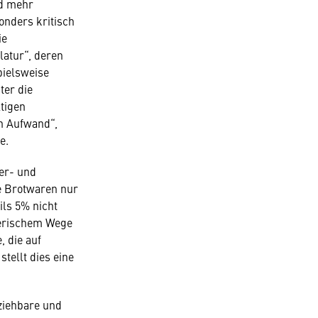
nd mehr
onders kritisch
ie
latur“, deren
pielsweise
ter die
ltigen
n Aufwand“,
e.
ker- und
e Brotwaren nur
ils 5% nicht
nerischem Wege
 die auf
tellt dies eine
ziehbare und