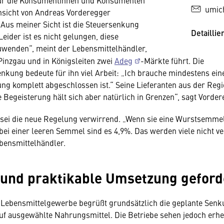
für die Konsumentinnen und Konsumenten
umic
nsicht von Andreas Vorderegger
Aus meiner Sicht ist die Steuersenkung
Detaillie
Leider ist es nicht gelungen, diese
enden“, meint der Lebensmittelhändler,
Pinzgau und in Königsleiten zwei
Adeg
-Märkte führt. Die
kung bedeute für ihn viel Arbeit: „Ich brauche mindestens eine
ung komplett abgeschlossen ist.“ Seine Lieferanten aus der Reg
e Begeisterung hält sich aber natürlich in Grenzen“, sagt Vorder
sei die neue Regelung verwirrend. „Wenn sie eine Wurstsemmel
 bei einer leeren Semmel sind es 4,9%. Das werden viele nicht ve
ebensmittelhändler.
 und praktikable Umsetzung geford
 Lebensmittelgewerbe begrüßt grundsätzlich die geplante Senk
f ausgewählte Nahrungsmittel. Die Betriebe sehen jedoch erhe