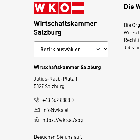
Die 
Wirtschaftskammer
Die Org
Salzburg
Wirtsc
Rechtl
Jobs u
Wirtschaftskammer Salzburg
Julius-Raab-Platz 1
5027 Salzburg
D
i
+43 662 8888 0
e
info@wks.at
s
https://wko.at/sbg
e
S
Besuchen Sie uns auf:
e