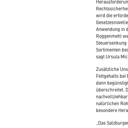
Herausforderun
Rechtssicherhei
wird die erford
Gesetzesnovelle
Anwendung in de
Roggenmehl wei
Steuersenkung f
Sortimenten bed
sagt Ursula Mic
Zusätzliche Uns
Fettgehalts bei
dann begünstigt
überschreitet. 
nachvollziehbar
natürlichen Roh
besondere Hera
„Das Salzburger