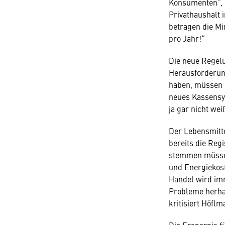
Konsumenten“, 
Privathaushalt 
betragen die Mi
pro Jahr!“
Die neue Regelu
Herausforderung
haben, müssen s
neues Kassensys
ja gar nicht wei
Der Lebensmitt
bereits die Reg
stemmen müssen
und Energiekost
Handel wird im
Probleme herhal
kritisiert Höflma