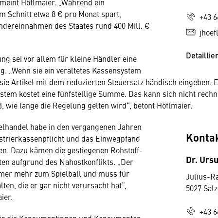
meint Höflmaier. „Während ein
im Schnitt etwa 8 € pro Monat spart,
+43 6
ndereinnahmen des Staates rund 400 Mill. €
jhoe
Detaillie
ng sei vor allem für kleine Händler eine
. „Wenn sie ein veraltetes Kassensystem
ie Artikel mit dem reduzierten Steuersatz händisch eingeben. E
tem kostet eine fünfstellige Summe. Das kann sich nicht rech
ß, wie lange die Regelung gelten wird“, betont Höflmaier.
elhandel habe in den vergangenen Jahren
Konta
istrierkassenpflicht und das Einwegpfand
. Dazu kämen die gestiegenen Rohstoff-
Dr. Urs
en aufgrund des Nahostkonflikts. „Der
mer mehr zum Spielball und muss für
Julius-R
ten, die er gar nicht verursacht hat“,
5027 Sal
ier.
+43 6