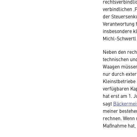
rechtsverbindli
verbindlichen ‚P
der Steuersenku
Verantwortung f
insbesondere kl
Michl-Schwertl 
Neben den recht
technischen un
Waagen müssen 
nur durch exte
Kleinstbetriebe 
verfügbaren Kap
hat erst am 1. J
sagt
Bäckermeis
meiner bestehe
rechnen. Wenn m
Maßnahme hat, i