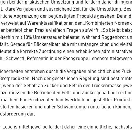
gen bei der praktischen Umsetzung und fordern daher dringe
t, klare Vorgaben und ausreichend Zeit für die Umstellung. Bes
erliche Abgrenzung der begünstigten Produkte gesehen. Denn d
 verweist auf Warenklassifikationen der „Kombinierten Nomenk
r betrieblichen Praxis vielfach Fragen aufwirft. „So bleibt beis
terhin mit 10% Umsatzsteuer belastet, während Roggenbrot un
ällt. Gerade für Bäckereibetriebe mit umfangreichen und vielfä
eutet die korrekte Zuordnung einen erheblichen administrative
hl-Schwertl, Referentin in der Fachgruppe Lebensmittelgewerb
icherheiten entstehen durch die Vorgaben hinsichtlich des Zuc
 Brotprodukten. Nach der gesetzlichen Regelung sind bestimmt
, wenn der Gehalt an Zucker und Fett in der Trockenmasse jewe
Dazu müssen die Betriebe den Fett- und Zuckergehalt auf rech
 machen. Für Produzenten handwerklich hergestellter Produkte,
stoffen basieren und daher Schwankungen unterliegen können, s
usforderung dar.
 Lebensmittelgewerbe fordert daher eine einheitliche, nachvoll