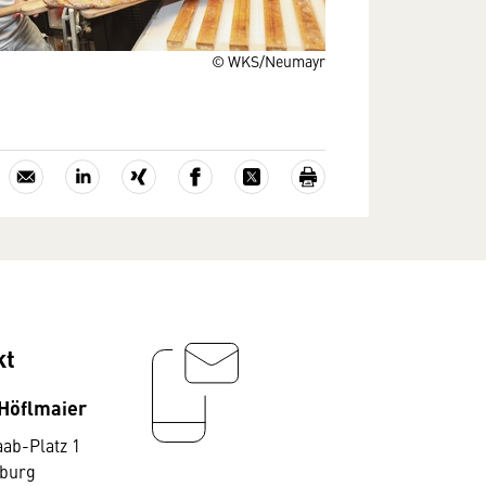
© WKS/Neumayr
kt
Höflmaier
aab-Platz 1
zburg