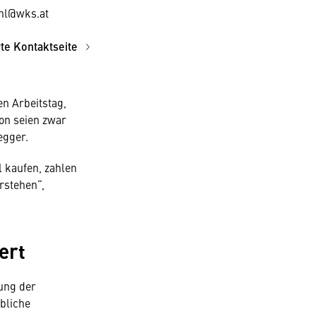
hl@wks.at
rte Kontaktseite
n Arbeitstag,
ion seien zwar
egger.
 kaufen, zahlen
rstehen“,
ert
ung der
bliche