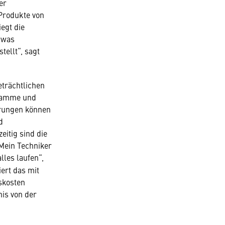
er
 Produkte von
egt die
, was
tellt“, sagt
eträchtlichen
gramme und
erungen können
d
eitig sind die
„Mein Techniker
lles laufen“,
ert das mit
skosten
nis von der