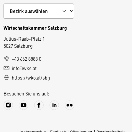
Wirtschaftskammer Salzburg
Julius-Raab-Platz 1
5027 Salzburg
D
+43 662 8888 0
i
info@wks.at
e
https://wko.at/sbg
s
e
Besuchen Sie uns auf:
S
e
it
e
v
Mehrsprachig
Englisch
Offenlegung
Barrierefreiheit