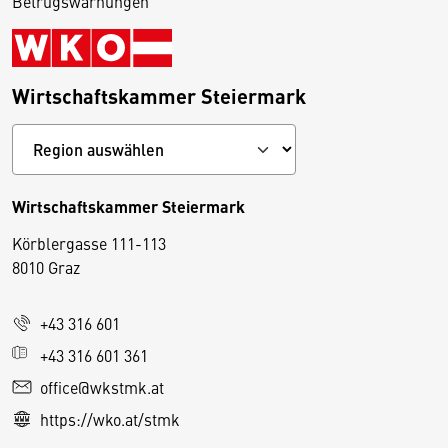
Betrugswarnungen
Wirtschaftskammer Steiermark
Wirtschaftskammer Steiermark
Körblergasse 111-113
D
8010 Graz
i
e
+43 316 601
s
e
+43 316 601 361
S
office@wkstmk.at
e
https://wko.at/stmk
it