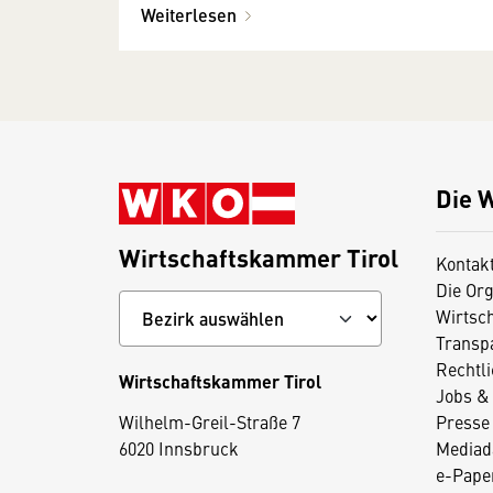
Weiterlesen
Die 
Wirtschaftskammer Tirol
Kontak
Die Org
Wirtsc
Transp
Rechtl
Wirtschaftskammer Tirol
Jobs & 
D
Wilhelm-Greil-Straße 7
Presse
i
6020 Innsbruck
Mediad
e
e-Paper
s