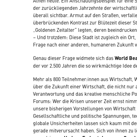
Athen heute. Ein Anschauungsbeispiel für eine 
der zurückliegenden Jahrzehnte der wirtschaftl
überall sichtbar. Armut auf den Straßen, verfa
überbrückenden Kontrast zur Blütezeit dieser St
„Goldenen Zeitalter“ legten, deren beeindrucke
– Und trotzdem: Diese Stadt ist zugleich ein Ort,
Frage nach einer anderen, humaneren Zukunft vo
Genau dieser Frage widmete sich das
World Bea
der vor 2.500 Jahren die so wirkmächtige Idee d
Mehr als 800 Teilnehmer:innen aus Wirtschaft, W
über die Zukunft einer Wirtschaft, die nicht nur
Verantwortung und das kreative menschliche Pot
Forums: Wer die Krisen unserer Zeit ernst nimm
unsere bisherigen Vorstellungen von Wirtschaft
Gesellschaftliche und politische Spannungen, 
globale Unsicherheiten lassen sich kaum mit de
gerade mitverursacht haben. Sich von ihnen zu l