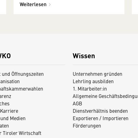
Weiterlesen
WKO
Wissen
t und Öffnungszeiten
Unternehmen gründen
anisation
Lehrling ausbilden
haftskammerwahlen
1. Mitarbeiter:in
arenz
Allgemeine Geschäftsbedingu
iches
AGB
Karriere
Dienstverhältnis beenden
 und Medien
Exportieren / Importieren
aten
Förderungen
 Tiroler Wirtschaft