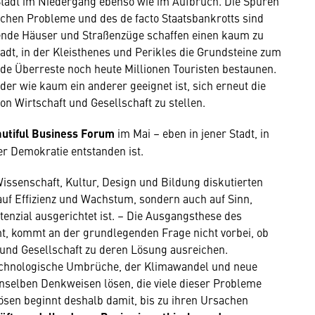
Stadt im Niedergang ebenso wie im Aufbruch. Die Spuren
ichen Probleme und des de facto Staatsbankrotts sind
llende Häuser und Straßenzüge schaffen einen kaum zu
adt, in der Kleisthenes und Perikles die Grundsteine zum
nde Überreste noch heute Millionen Touristen bestaunen.
 der wie kaum ein anderer geeignet ist, sich erneut die
n Wirtschaft und Gesellschaft zu stellen.
utiful Business Forum
im Mai – eben in jener Stadt, in
er Demokratie entstanden ist.
issenschaft, Kultur, Design und Bildung diskutierten
 auf Effizienz und Wachstum, sondern auch auf Sinn,
enzial ausgerichtet ist. – Die Ausgangsthese des
t, kommt an der grundlegenden Frage nicht vorbei, ob
 und Gesellschaft zu deren Lösung ausreichen.
technologische Umbrüche, der Klimawandel und neue
nselben Denkweisen lösen, die viele dieser Probleme
ösen beginnt deshalb damit, bis zu ihren Ursachen