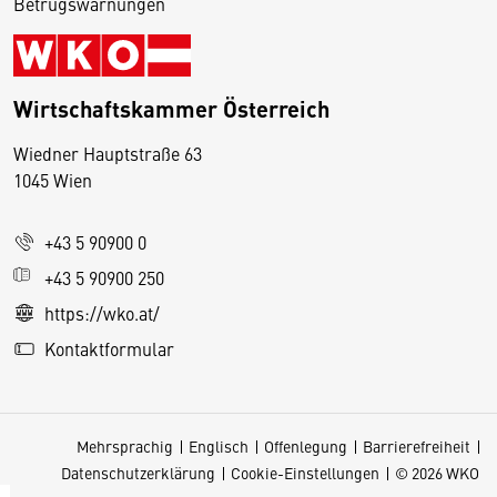
Betrugswarnungen
Wirtschaftskammer Österreich
Wiedner Hauptstraße 63
D
1045 Wien
i
e
+43 5 90900 0
s
e
+43 5 90900 250
S
https://wko.at/
e
Kontaktformular
it
e
v
Mehrsprachig
Englisch
Offenlegung
Barrierefreiheit
e
Datenschutzerklärung
Cookie-Einstellungen
© 2026 WKO
r