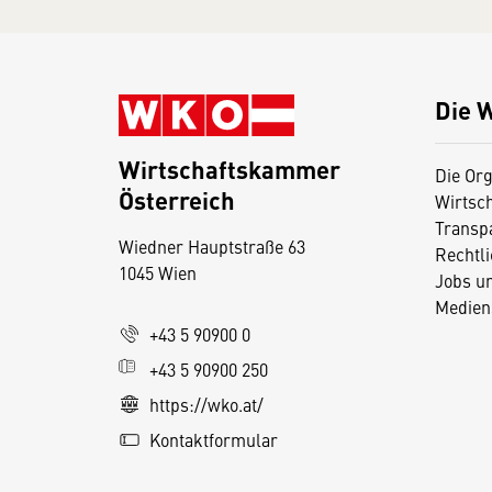
Die 
Wirtschaftskammer
Die Org
Österreich
Wirtsc
D
Transp
Wiedner Hauptstraße 63
i
Rechtl
1045 Wien
Jobs u
e
Medien
s
+43 5 90900 0
e
+43 5 90900 250
S
e
https://wko.at/
it
Kontaktformular
e
v