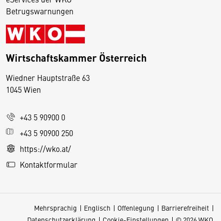
Betrugswarnungen
Wirtschaftskammer Österreich
Wiedner Hauptstraße 63
D
1045 Wien
i
e
+43 5 90900 0
s
e
+43 5 90900 250
S
https://wko.at/
e
Kontaktformular
it
e
v
Mehrsprachig
Englisch
Offenlegung
Barrierefreiheit
e
Datenschutzerklärung
Cookie-Einstellungen
© 2026 WKO