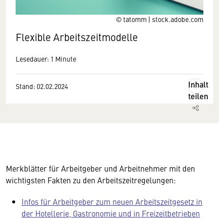
© tatomm | stock.adobe.com
Flexible Arbeitszeitmodelle
Lesedauer: 1 Minute
Inhalt
Stand: 02.02.2024
teilen
Wir benötigen Ihre Zustimmung
Hier würden wir Ihnen gerne einen externen
Merkblätter für Arbeitgeber und Arbeitnehmer mit den
Inhalt anzeigen. Dafür benötigen wir allerdings
wichtigsten Fakten zu den Arbeitszeitregelungen:
Ihre Zustimmung, da Ihr Browser
Infos für Arbeitgeber zum neuen Arbeitszeitgesetz in
personenbezogene technische Daten zu Geräten
der Hotellerie, Gastronomie und in Freizeitbetrieben
und Nutzerverhalten mitunter mit US-