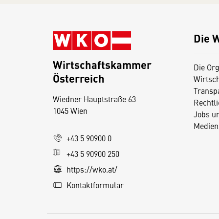
Die 
Wirtschaftskammer
Die Org
Österreich
Wirtsc
D
Transp
Wiedner Hauptstraße 63
i
Rechtl
1045 Wien
Jobs u
e
Medien
s
+43 5 90900 0
e
+43 5 90900 250
S
e
https://wko.at/
it
Kontaktformular
e
v