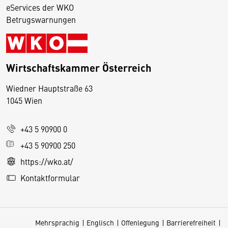
eServices der WKO
Betrugswarnungen
Wirtschaftskammer Österreich
Wiedner Hauptstraße 63
D
1045 Wien
i
e
+43 5 90900 0
s
e
+43 5 90900 250
S
https://wko.at/
e
Kontaktformular
it
e
v
Mehrsprachig
Englisch
Offenlegung
Barrierefreiheit
e