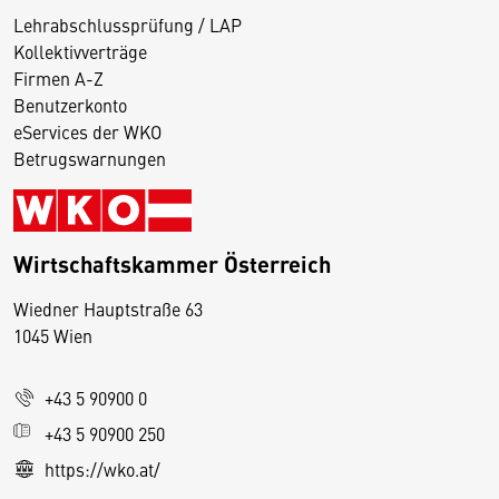
Lehrabschlussprüfung / LAP
Kollektivverträge
Firmen A-Z
Benutzerkonto
eServices der WKO
Betrugswarnungen
Wirtschaftskammer Österreich
Wiedner Hauptstraße 63
D
1045 Wien
i
e
+43 5 90900 0
s
e
+43 5 90900 250
S
https://wko.at/
e