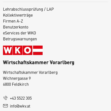
Lehrabschlussprüfung / LAP
Kollektivverträge
Firmen A-Z
Benutzerkonto
eServices der WKO
Betrugswarnungen
Wirtschaftskammer Vorarlberg
D
Wirtschaftskammer Vorarlberg
i
Wichnergasse 9
6800 Feldkirch
e
s
e
+43 5522 305
S
info@wkv.at