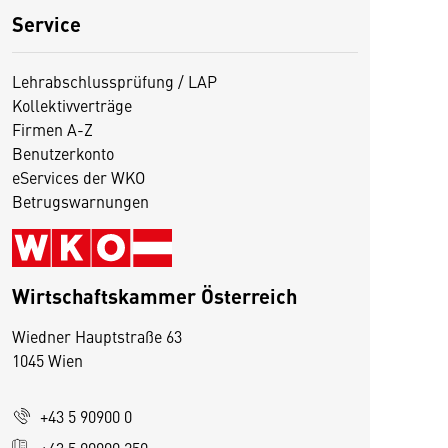
Service
Lehrabschlussprüfung / LAP
Kollektivverträge
Firmen A-Z
Benutzerkonto
eServices der WKO
Betrugswarnungen
Wirtschaftskammer Österreich
Wiedner Hauptstraße 63
1045 Wien
D
i
+43 5 90900 0
e
s
+43 5 90900 250