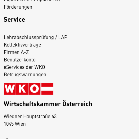
Förderungen
Service
Lehrabschlussprüfung / LAP
Kollektivverträge
Firmen A-Z
Benutzerkonto
eServices der WKO
Betrugswarnungen
Wirtschaftskammer Österreich
Wiedner Hauptstraße 63
D
1045 Wien
i
e