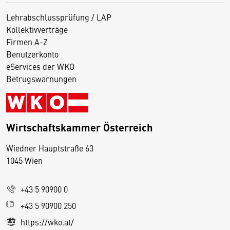
Lehrabschlussprüfung / LAP
Kollektivverträge
Firmen A-Z
Benutzerkonto
eServices der WKO
Betrugswarnungen
Wirtschaftskammer Österreich
Wiedner Hauptstraße 63
D
1045 Wien
i
e
+43 5 90900 0
s
e
+43 5 90900 250
S
https://wko.at/