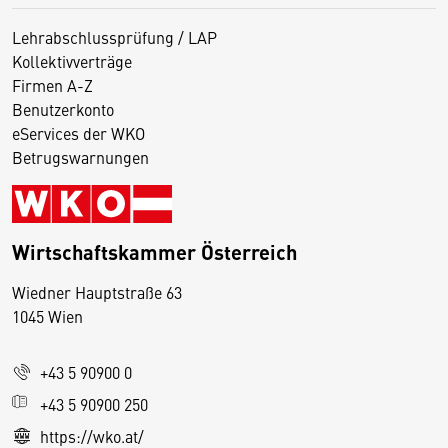
Lehrabschlussprüfung / LAP
Kollektivverträge
Firmen A-Z
Benutzerkonto
eServices der WKO
Betrugswarnungen
Wirtschaftskammer Österreich
Wiedner Hauptstraße 63
D
1045 Wien
i
e
+43 5 90900 0
s
e
+43 5 90900 250
S
https://wko.at/