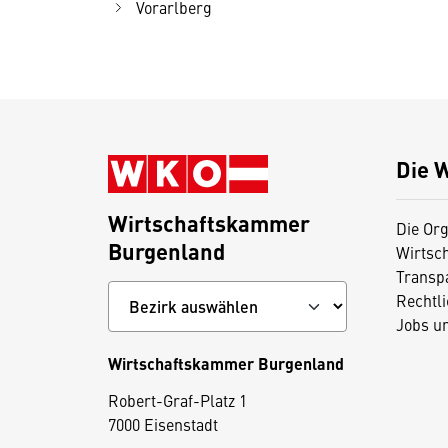
Vorarlberg
Die 
Wirtschaftskammer
Die Org
Burgenland
Wirtsc
Transp
Rechtl
Jobs u
Wirtschaftskammer Burgenland
D
Robert-Graf-Platz 1
i
7000 Eisenstadt
e