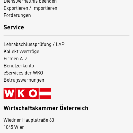
Dienstverhältnis beenden
Exportieren / Importieren
Förderungen
Service
Lehrabschlussprüfung / LAP
Kollektivverträge
Firmen A-Z
Benutzerkonto
eServices der WKO
Betrugswarnungen
Wirtschaftskammer Österreich
Wiedner Hauptstraße 63
D
1045 Wien
i