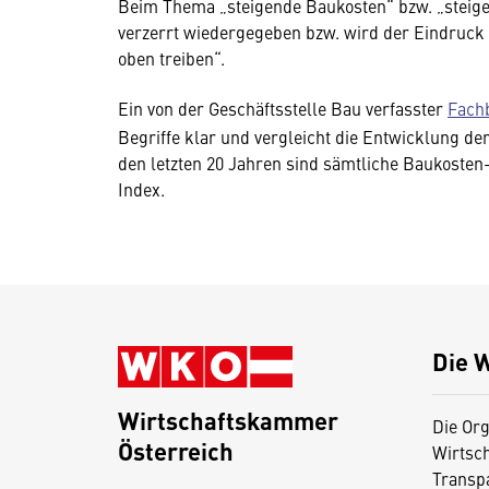
Beim Thema „steigende Baukosten“ bzw. „steige
verzerrt wiedergegeben bzw. wird der Eindruck v
oben treiben“.
Ein von der Geschäftsstelle Bau verfasster
Fachb
Begriffe klar und vergleicht die Entwicklung de
den letzten 20 Jahren sind sämtliche Baukosten-
Index.
Die 
Wirtschaftskammer
Die Org
Österreich
Wirtsc
D
Transp