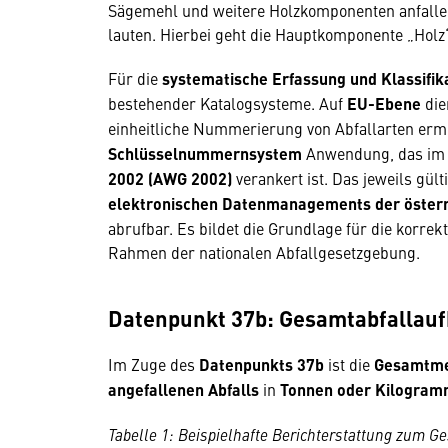
Sägemehl und weitere Holzkomponenten anfallen
lauten. Hierbei geht die Hauptkomponente „Holz“
Für die
systematische Erfassung und Klassifik
bestehender Katalogsysteme. Auf
EU-Ebene
die
einheitliche Nummerierung von Abfallarten erm
Schlüsselnummernsystem
Anwendung, das i
2002 (AWG 2002)
verankert ist. Das jeweils gült
elektronischen Datenmanagements der österre
abrufbar. Es bildet die Grundlage für die korre
Rahmen der nationalen Abfallgesetzgebung.
Datenpunkt 37b: Gesamtabfalla
Im Zuge des
Datenpunkts 37b
ist die
Gesamtmen
angefallenen Abfalls
in
Tonnen oder Kilogra
Tabelle 1: Beispielhafte Berichterstattung zum