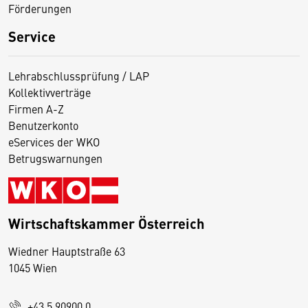
Förderungen
Service
Lehrabschlussprüfung / LAP
Kollektivverträge
Firmen A-Z
Benutzerkonto
eServices der WKO
Betrugswarnungen
Wirtschaftskammer Österreich
Wiedner Hauptstraße 63
D
1045 Wien
i
e
+43 5 90900 0