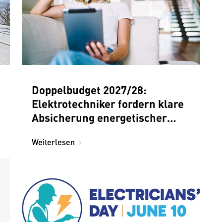
Doppelbudget 2027/28:
Elektrotechniker fordern klare
Absicherung energetischer
Maßnahmen im Sinne von
Weiterlesen
elektrischer
Gebäudeautomation