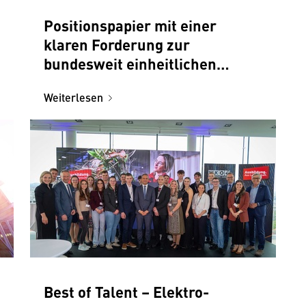
Positionspapier mit einer
klaren Forderung zur
bundesweit einheitlichen
Umsetzung der EU-
Weiterlesen
Gebäuderichtlinie (EPBD)
Best of Talent – Elektro-