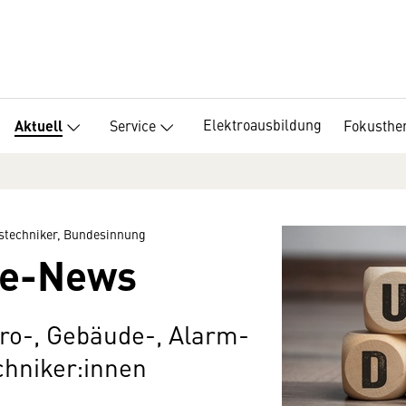
Elektroausbildung
Service
Fokusth
Aktuell
stechniker, Bundesinnung
be-News
tro-, Gebäude-, Alarm-
hniker:innen