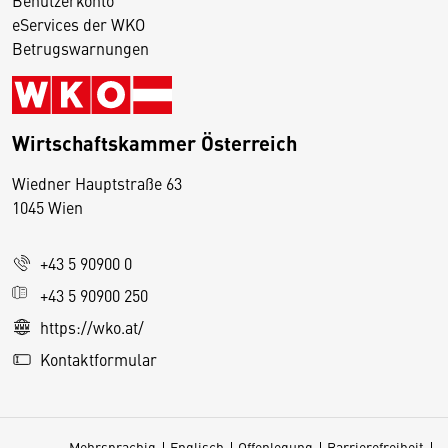
eServices der WKO
Betrugswarnungen
Wirtschaftskammer Österreich
Wiedner Hauptstraße 63
D
1045 Wien
i
e
+43 5 90900 0
s
e
+43 5 90900 250
S
https://wko.at/
e
Kontaktformular
it
e
v
Mehrsprachig
Englisch
Offenlegung
Barrierefreiheit