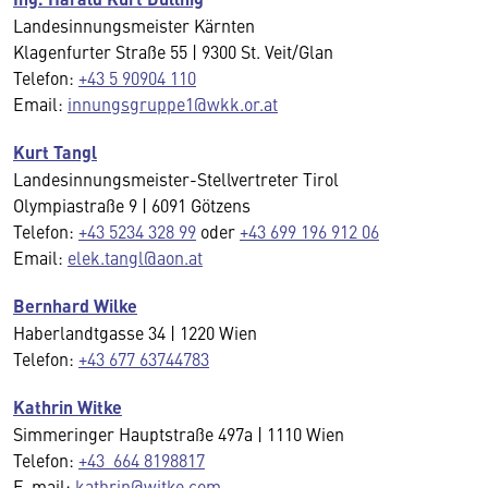
Landesinnungsmeister Kärnten
Klagenfurter Straße 55 | 9300 St. Veit/Glan
Telefon:
+43 5 90904 110
Email:
innungsgruppe1@wkk.or.at
Kurt Tangl
Landesinnungsmeister-Stellvertreter Tirol
Olympiastraße 9 | 6091 Götzens
Telefon:
+43 5234 328 99
oder
+43 699 196 912 06
Email:
elek.tangl@aon.at
Bernhard Wilke
Haberlandtgasse 34 | 1220 Wien
Telefon:
+43 677 63744783
Kathrin Witke
Simmeringer Hauptstraße 497a | 1110 Wien
Telefon:
+43 664 8198817
E-mail:
kathrin@witke.com