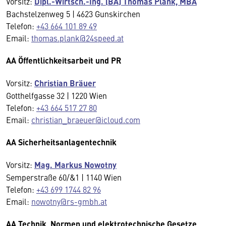
Vorsitz:
Dipl.-Wirtsch.-Ing. (BA) Thomas Plank, MBA
Bachstelzenweg 5 | 4623 Gunskirchen
Telefon:
+43 664 101 89 49
Email:
thomas.plank@24speed.at
AA Öffentlichkeitsarbeit und PR
Vorsitz:
Christian Bräuer
Gotthelfgasse 32 | 1220 Wien
Telefon:
+43 664 517 27 80
Email:
christian_braeuer@icloud.com
AA Sicherheitsanlagentechnik
Vorsitz:
Mag. Markus Nowotny
Semperstraße 60/&1 | 1140 Wien
Telefon:
+43 699 1744 82 96
Email:
nowotny@rs-gmbh.at
AA Technik, Normen und elektrotechnische Gesetze