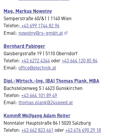
Mag. Markus Nowotny
Semperstraße 60/&1 | 1140 Wien
Telefon:
+43 699 1744 82 96
Email:
nowotny@rs-gmbh.at
Bernhard Pabinger
Gaisbergstraße 19 | 5110 Oberndorf
Telefon:
+43 6272 4344
oder
+43 664 120 85 84
Email:
office@etechnik.at
Dipl.-Wirtsch.-Ing. (BA) Thomas Plank, MBA
Bachstelzenweg 5 | 4623 Gunskirchen
Telefon:
+43 664 101 89 49
Email:
thomas.plank@24speed.at
KommR Wolfgang Adam Reiter
Nonntaler Hauptstraße 84 | 5020 Salzburg
Telefon:
+43 662 823 461
oder
+43 676 690 29 18