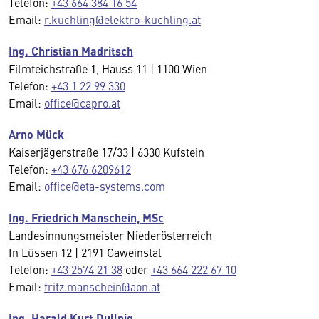
Telefon:
+43 664 384 16 54
Email:
r.kuchling@elektro-kuchling.at
Ing. Christian Madritsch
Filmteichstraße 1, Hauss 11 | 1100 Wien
Telefon:
+43 1 22 99 330
Email:
office@capro.at
Arno Mück
Kaiserjägerstraße 17/33 | 6330 Kufstein
Telefon:
+43 676 6209612
Email:
office@eta-systems.com
Ing. Friedrich Manschein, MSc
Landesinnungsmeister Niederösterreich
In Lüssen 12 | 2191 Gaweinstal
Telefon:
+43 2574 21 38
oder
+43 664 222 67 10
Email:
fritz.manschein@aon.at
Ing. Harald Kurt Dullnig