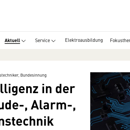
Elektroausbildung
Service
Fokusth
Aktuell
stechniker, Bundesinnung
lligenz in der
ude-, Alarm-,
s­technik