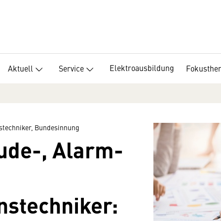
Elektroausbildung
Aktuell
Service
Fokusthe
stechniker, Bundesinnung
ude-, Alarm-
stechniker: