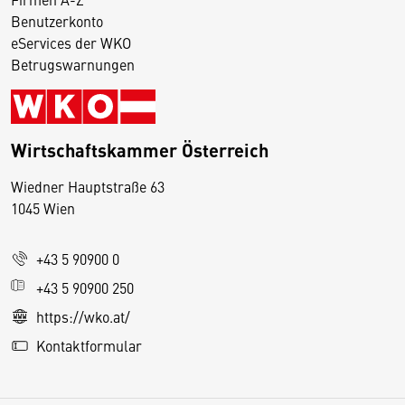
Benutzerkonto
eServices der WKO
Betrugswarnungen
Wirtschaftskammer Österreich
Wiedner Hauptstraße 63
D
1045 Wien
i
e
+43 5 90900 0
s
e
+43 5 90900 250
S
https://wko.at/
e
Kontaktformular
it
e