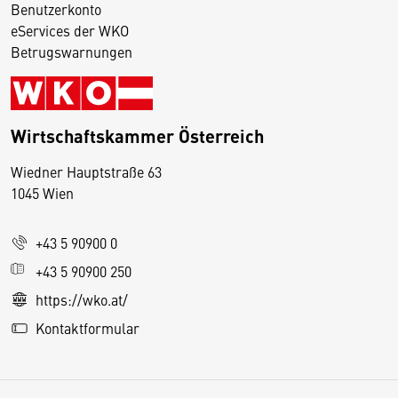
Benutzerkonto
eServices der WKO
Betrugswarnungen
Wirtschaftskammer Österreich
Wiedner Hauptstraße 63
D
1045 Wien
i
e
+43 5 90900 0
s
e
+43 5 90900 250
S
https://wko.at/
e
Kontaktformular
it
e
v