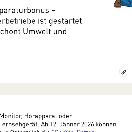
paraturbonus –
rbetriebe ist gestartet
 schont Umwelt und
onitor, Hörapparat oder
ernsehgerät: Ab 12. Jänner 2026 können
in Österreich die
"Geräte-Retter-