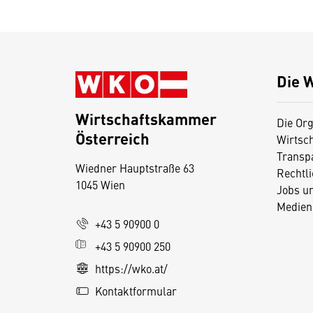
Die 
Wirtschaftskammer
Die Org
Österreich
Wirtsc
D
Transp
Wiedner Hauptstraße 63
i
Rechtl
1045 Wien
Jobs u
e
Medien
s
+43 5 90900 0
e
+43 5 90900 250
S
e
https://wko.at/
it
Kontaktformular
e