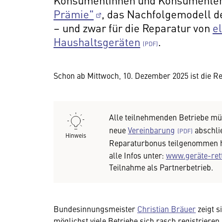
Prämie"
, das Nachfolgemodell d
– und zwar für die Reparatur von
e
Haushaltsgeräten
.
Schon ab Mittwoch, 10. Dezember 2025 ist die Re
Alle teilnehmenden Betriebe mü
neue
Vereinbarung
abschlie
Hinweis
Reparaturbonus teilgenommen h
alle Infos unter:
www.geräte-ret
Teilnahme als Partnerbetrieb.
Bundesinnungsmeister
Christian Bräuer
zeigt s
möglichst viele Betriebe sich rasch registriere