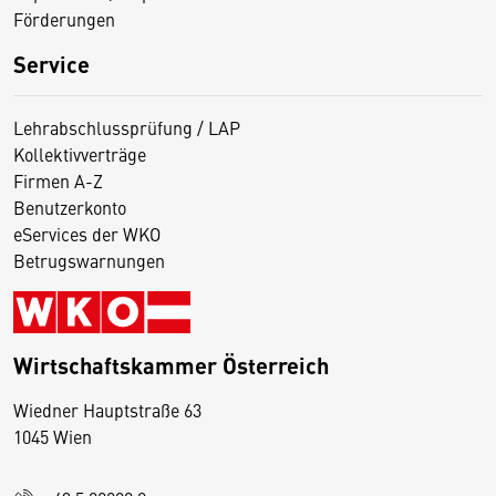
Förderungen
Service
Lehrabschlussprüfung / LAP
Kollektivverträge
Firmen A-Z
Benutzerkonto
eServices der WKO
Betrugswarnungen
Wirtschaftskammer Österreich
Wiedner Hauptstraße 63
D
1045 Wien
i
e