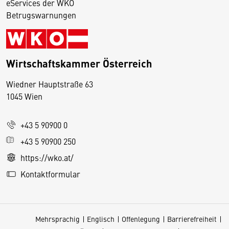
eServices der WKO
Betrugswarnungen
Wirtschaftskammer Österreich
Wiedner Hauptstraße 63
D
1045 Wien
i
e
+43 5 90900 0
s
e
+43 5 90900 250
S
https://wko.at/
e
Kontaktformular
it
e
v
Mehrsprachig
Englisch
Offenlegung
Barrierefreiheit
e