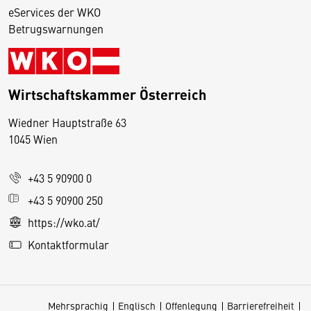
eServices der WKO
Betrugswarnungen
Wirtschaftskammer Österreich
Wiedner Hauptstraße 63
D
1045 Wien
i
e
+43 5 90900 0
s
e
+43 5 90900 250
S
https://wko.at/
e
Kontaktformular
it
e
v
Mehrsprachig
Englisch
Offenlegung
Barrierefreiheit