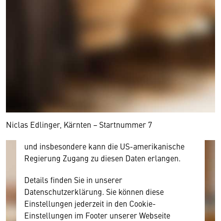
Wir benötigen Ihre Zustimmung
Hier würden wir Ihnen gerne einen externen
Inhalt anzeigen. Dafür benötigen wir allerdings
Ihre Zustimmung, da Ihr Browser
personenbezogene technische Daten zu Geräten
und Nutzerverhalten mitunter mit US-
amerikanischen Anbietern austauscht.
Diese Daten unterliegen keinem dem EU-
Niclas Edlinger, Kärnten − Startnummer 7
Datenschutzrecht angemessenen Schutzniveau
und insbesondere kann die US-amerikanische
Regierung Zugang zu diesen Daten erlangen.
Details finden Sie in unserer
Datenschutzerklärung. Sie können diese
Einstellungen jederzeit in den Cookie-
Einstellungen im Footer unserer Webseite