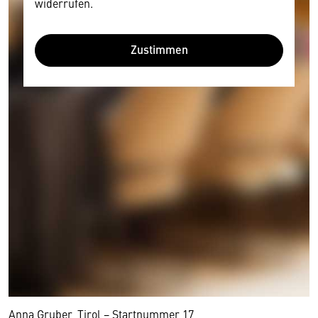
widerrufen.
Zustimmen
Wir benötigen Ihre Zustimmung
Hier würden wir Ihnen gerne einen externen
Inhalt anzeigen. Dafür benötigen wir allerdings
Ihre Zustimmung, da Ihr Browser
personenbezogene technische Daten zu Geräten
und Nutzerverhalten mitunter mit US-
amerikanischen Anbietern austauscht.
Diese Daten unterliegen keinem dem EU-
Anna Gruber, Tirol − Startnummer 17