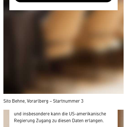
Wir benötigen Ihre Zustimmung
Hier würden wir Ihnen gerne einen externen
Inhalt anzeigen. Dafür benötigen wir allerdings
Ihre Zustimmung, da Ihr Browser
personenbezogene technische Daten zu Geräten
und Nutzerverhalten mitunter mit US-
amerikanischen Anbietern austauscht.
Diese Daten unterliegen keinem dem EU-
Sito Behne, Vorarlberg − Startnummer 3
Datenschutzrecht angemessenen Schutzniveau
und insbesondere kann die US-amerikanische
Regierung Zugang zu diesen Daten erlangen.