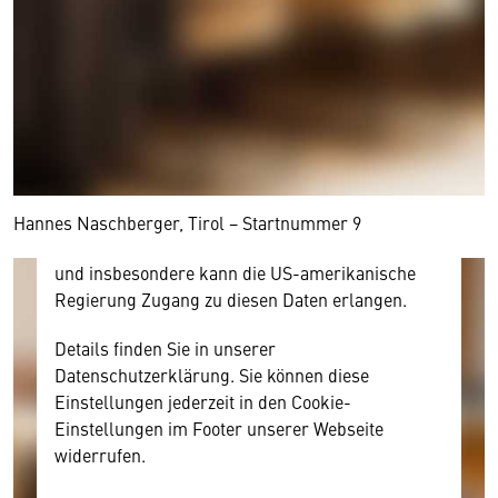
Wir benötigen Ihre Zustimmung
Hier würden wir Ihnen gerne einen externen
Inhalt anzeigen. Dafür benötigen wir allerdings
Ihre Zustimmung, da Ihr Browser
personenbezogene technische Daten zu Geräten
und Nutzerverhalten mitunter mit US-
amerikanischen Anbietern austauscht.
Diese Daten unterliegen keinem dem EU-
Hannes Naschberger, Tirol − Startnummer 9
Datenschutzrecht angemessenen Schutzniveau
und insbesondere kann die US-amerikanische
Regierung Zugang zu diesen Daten erlangen.
Details finden Sie in unserer
Datenschutzerklärung. Sie können diese
Einstellungen jederzeit in den Cookie-
Einstellungen im Footer unserer Webseite
widerrufen.