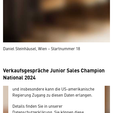
Wir benötigen Ihre Zustimmung
Hier würden wir Ihnen gerne einen externen
Inhalt anzeigen. Dafür benötigen wir allerdings
Daniel Steinhäusel, Wien − Startnummer 18
Ihre Zustimmung, da Ihr Browser
personenbezogene technische Daten zu Geräten
und Nutzerverhalten mitunter mit US-
Verkaufsgespräche Junior Sales Champion
amerikanischen Anbietern austauscht.
National 2024
Diese Daten unterliegen keinem dem EU-
Datenschutzrecht angemessenen Schutzniveau
und insbesondere kann die US-amerikanische
Regierung Zugang zu diesen Daten erlangen.
Details finden Sie in unserer
Datenschutzerklärung. Sie können diese