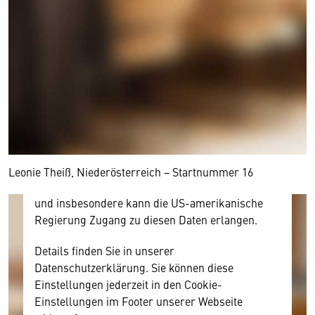
Wir benötigen Ihre Zustimmung
Hier würden wir Ihnen gerne einen externen
Inhalt anzeigen. Dafür benötigen wir allerdings
Ihre Zustimmung, da Ihr Browser
personenbezogene technische Daten zu Geräten
und Nutzerverhalten mitunter mit US-
amerikanischen Anbietern austauscht.
Diese Daten unterliegen keinem dem EU-
Leonie Theiß, Niederösterreich − Startnummer 16
Datenschutzrecht angemessenen Schutzniveau
und insbesondere kann die US-amerikanische
Regierung Zugang zu diesen Daten erlangen.
Details finden Sie in unserer
Datenschutzerklärung. Sie können diese
Einstellungen jederzeit in den Cookie-
Einstellungen im Footer unserer Webseite