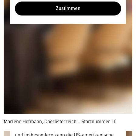
Zustimmen
Wir benötigen Ihre Zustimmung
Hier würden wir Ihnen gerne einen externen
Inhalt anzeigen. Dafür benötigen wir allerdings
Ihre Zustimmung, da Ihr Browser
personenbezogene technische Daten zu Geräten
und Nutzerverhalten mitunter mit US-
amerikanischen Anbietern austauscht.
Diese Daten unterliegen keinem dem EU-
Marlene Hofmann, Oberösterreich − Startnummer 10
Datenschutzrecht angemessenen Schutzniveau
und insbesondere kann die US-amerikanische