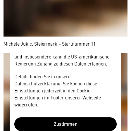
Hier würden wir Ihnen gerne einen externen
Inhalt anzeigen. Dafür benötigen wir allerdings
Ihre Zustimmung, da Ihr Browser
personenbezogene technische Daten zu Geräten
und Nutzerverhalten mitunter mit US-
amerikanischen Anbietern austauscht.
Diese Daten unterliegen keinem dem EU-
Michele Jukic, Steiermark − Startnummer 11
Datenschutzrecht angemessenen Schutzniveau
und insbesondere kann die US-amerikanische
Regierung Zugang zu diesen Daten erlangen.
Details finden Sie in unserer
Datenschutzerklärung. Sie können diese
Einstellungen jederzeit in den Cookie-
Einstellungen im Footer unserer Webseite
widerrufen.
Zustimmen