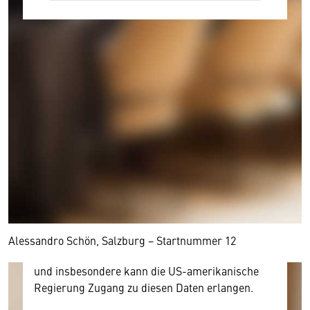
Wir benötigen Ihre Zustimmung
Hier würden wir Ihnen gerne einen externen
Inhalt anzeigen. Dafür benötigen wir allerdings
Ihre Zustimmung, da Ihr Browser
personenbezogene technische Daten zu Geräten
und Nutzerverhalten mitunter mit US-
amerikanischen Anbietern austauscht.
Diese Daten unterliegen keinem dem EU-
Alessandro Schön, Salzburg − Startnummer 12
Datenschutzrecht angemessenen Schutzniveau
und insbesondere kann die US-amerikanische
Regierung Zugang zu diesen Daten erlangen.