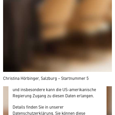
Wir benötigen Ihre Zustimmung
Hier würden wir Ihnen gerne einen externen
Inhalt anzeigen. Dafür benötigen wir allerdings
Ihre Zustimmung, da Ihr Browser
personenbezogene technische Daten zu Geräten
und Nutzerverhalten mitunter mit US-
amerikanischen Anbietern austauscht.
Diese Daten unterliegen keinem dem EU-
Christina Hörbinger, Salzburg − Startnummer 5
Datenschutzrecht angemessenen Schutzniveau
und insbesondere kann die US-amerikanische
Regierung Zugang zu diesen Daten erlangen.
Details finden Sie in unserer
Datenschutzerklärung. Sie können diese