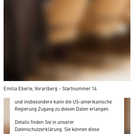
Wir benötigen Ihre Zustimmung
Hier würden wir Ihnen gerne einen externen
Inhalt anzeigen. Dafür benötigen wir allerdings
Ihre Zustimmung, da Ihr Browser
personenbezogene technische Daten zu Geräten
und Nutzerverhalten mitunter mit US-
amerikanischen Anbietern austauscht.
Diese Daten unterliegen keinem dem EU-
Emilia Eberle, Vorarlberg − Startnummer 14
Datenschutzrecht angemessenen Schutzniveau
und insbesondere kann die US-amerikanische
Regierung Zugang zu diesen Daten erlangen.
Details finden Sie in unserer
Datenschutzerklärung. Sie können diese