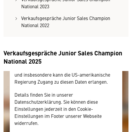
Wir benötigen Ihre Zustimmung
National 2023
Verkaufsgespräche Junior Sales Champion
Hier würden wir Ihnen gerne einen externen
National 2022
Inhalt anzeigen. Dafür benötigen wir allerdings
Ihre Zustimmung, da Ihr Browser
personenbezogene technische Daten zu Geräten
und Nutzerverhalten mitunter mit US-
Verkaufsgespräche Junior Sales Champion
amerikanischen Anbietern austauscht.
National 2025
Diese Daten unterliegen keinem dem EU-
Datenschutzrecht angemessenen Schutzniveau
und insbesondere kann die US-amerikanische
Regierung Zugang zu diesen Daten erlangen.
Details finden Sie in unserer
Datenschutzerklärung. Sie können diese
Einstellungen jederzeit in den Cookie-
Einstellungen im Footer unserer Webseite
widerrufen.