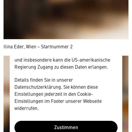
Hier würden wir Ihnen gerne einen externen
Inhalt anzeigen. Dafür benötigen wir allerdings
Ihre Zustimmung, da Ihr Browser
personenbezogene technische Daten zu Geräten
und Nutzerverhalten mitunter mit US-
amerikanischen Anbietern austauscht.
Diese Daten unterliegen keinem dem EU-
Ilina Eder, Wien − Startnummer 2
Datenschutzrecht angemessenen Schutzniveau
und insbesondere kann die US-amerikanische
Regierung Zugang zu diesen Daten erlangen.
Details finden Sie in unserer
Datenschutzerklärung. Sie können diese
Einstellungen jederzeit in den Cookie-
Einstellungen im Footer unserer Webseite
widerrufen.
Zustimmen