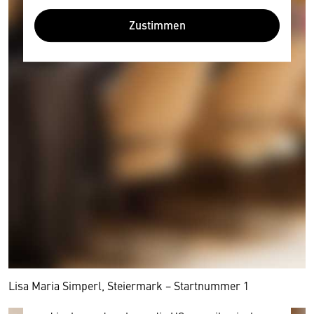
Zustimmen
Wir benötigen Ihre Zustimmung
Hier würden wir Ihnen gerne einen externen
Inhalt anzeigen. Dafür benötigen wir allerdings
Ihre Zustimmung, da Ihr Browser
personenbezogene technische Daten zu Geräten
und Nutzerverhalten mitunter mit US-
amerikanischen Anbietern austauscht.
Diese Daten unterliegen keinem dem EU-
Lisa Maria Simperl, Steiermark − Startnummer 1
Datenschutzrecht angemessenen Schutzniveau