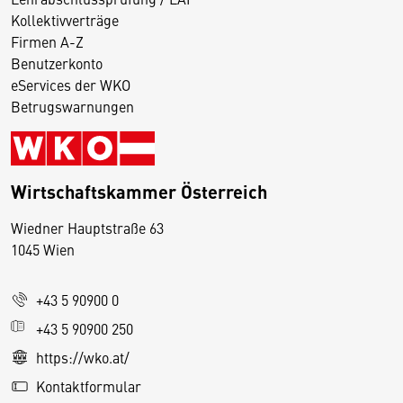
Kollektivverträge
Firmen A-Z
Benutzerkonto
eServices der WKO
Betrugswarnungen
Wirtschaftskammer Österreich
Wiedner Hauptstraße 63
D
1045 Wien
i
e
+43 5 90900 0
s
e
+43 5 90900 250
S
https://wko.at/
e
Kontaktformular
it