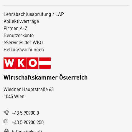
Lehrabschlussprüfung / LAP
Kollektivverträge
Firmen A-Z
Benutzerkonto
eServices der WKO
Betrugswarnungen
Wirtschaftskammer Österreich
Wiedner Hauptstraße 63
D
1045 Wien
i
e
+43 5 90900 0
s
e
+43 5 90900 250
S
https://wko.at/