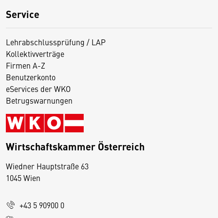
Service
Lehrabschlussprüfung / LAP
Kollektivverträge
Firmen A-Z
Benutzerkonto
eServices der WKO
Betrugswarnungen
Wirtschaftskammer Österreich
Wiedner Hauptstraße 63
D
1045 Wien
i
e
+43 5 90900 0
s