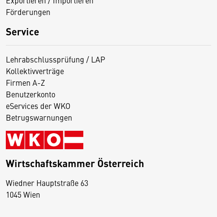
Förderungen
Service
Lehrabschlussprüfung / LAP
Kollektivverträge
Firmen A-Z
Benutzerkonto
eServices der WKO
Betrugswarnungen
Wirtschaftskammer Österreich
Wiedner Hauptstraße 63
D
1045 Wien
i
e