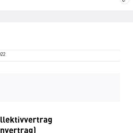
022
llektivvertrag
nvertrag)