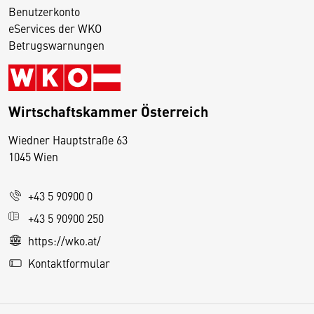
Benutzerkonto
eServices der WKO
Betrugswarnungen
Wirtschaftskammer Österreich
Wiedner Hauptstraße 63
D
1045 Wien
i
e
+43 5 90900 0
s
e
+43 5 90900 250
S
https://wko.at/
e
Kontaktformular
it
e
v