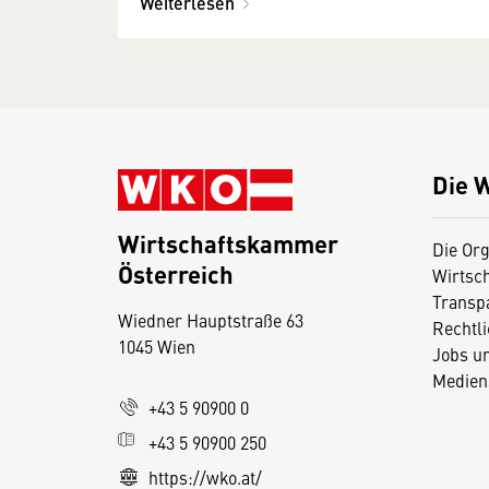
Weiterlesen
Die 
Wirtschaftskammer
Die Org
Österreich
Wirtsc
D
Transp
Wiedner Hauptstraße 63
i
Rechtl
1045 Wien
Jobs u
e
Medien
s
+43 5 90900 0
e
+43 5 90900 250
S
e
https://wko.at/