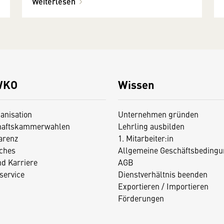
Weiterlesen
WKO
Wissen
anisation
Unternehmen gründen
haftskammerwahlen
Lehrling ausbilden
arenz
1. Mitarbeiter:in
iches
Allgemeine Geschäftsbedingu
nd Karriere
AGB
service
Dienstverhältnis beenden
Exportieren / Importieren
Förderungen