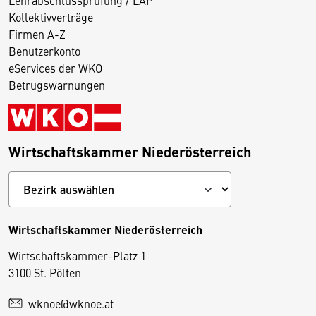
Kollektivverträge
Firmen A-Z
Benutzerkonto
eServices der WKO
Betrugswarnungen
Wirtschaftskammer Niederösterreich
Wirtschaftskammer Niederösterreich
Wirtschaftskammer-Platz 1
D
3100 St. Pölten
i
wknoe@wknoe.at
e